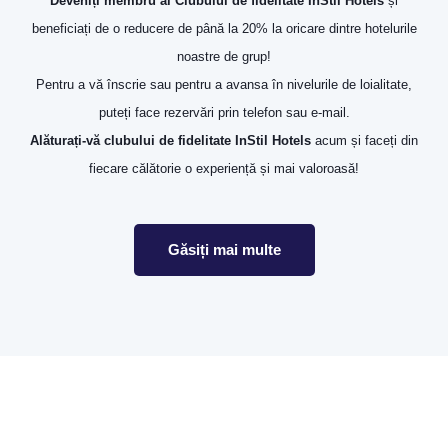
Deveniți membru al Clubului de fidelitate InStil Hotels
și
beneficiați de o reducere de până la 20% la oricare dintre hotelurile
noastre de grup!
Pentru a vă înscrie sau pentru a avansa în nivelurile de loialitate,
puteți face rezervări prin telefon sau e-mail.
Alăturați-vă clubului de fidelitate InStil Hotels
acum și faceți din
fiecare călătorie o experiență și mai valoroasă!
Găsiți mai multe