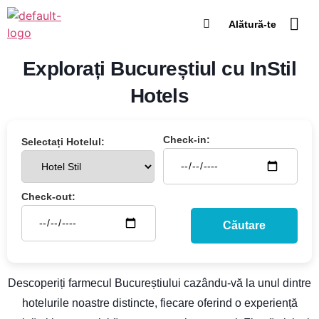
Alătură-te
Hotelurile N
Loyalty Club
Explorați Bucureștiul cu InStil
Hotels
Check-in:
Selectați Hotelul:
Check-out:
Descoperiți farmecul Bucureștiului cazându-vă la unul dintre
hotelurile noastre distincte, fiecare oferind o experiență