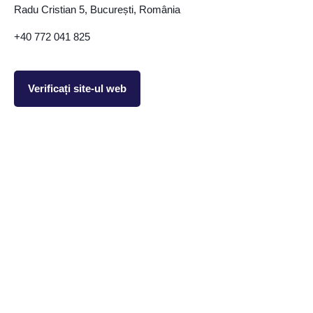
Radu Cristian 5, București, România
+40 772 041 825
Verificați site-ul web
Stilul Tău De Viață
Program De Loialitate