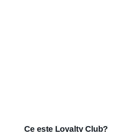
Deveniți membru al InStil Hotels Loyalty
Club și
Beneficiați de reduceri exclusive la
rezervările directe prin intermediul site-urilor
noastre hoteliere!
Ce este Loyalty Club?