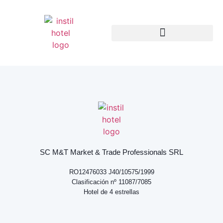
Póngase en contacto con
SC M&T Market & Trade Professionals SRL
RO12476033 J40/10575/1999
Clasificación nº 11087/7085
Hotel de 4 estrellas