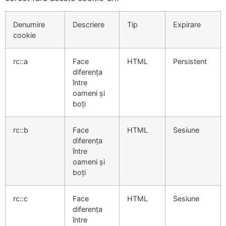
Denumire
Descriere
Tip
Expirare
cookie
rc::a
Face
HTML
Persistent
diferența
între
oameni și
boți
rc::b
Face
HTML
Sesiune
diferența
între
oameni și
boți
rc::c
Face
HTML
Sesiune
diferența
între