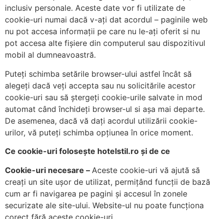
inclusiv personale. Aceste date vor fi utilizate de
cookie-uri numai dacă v-ați dat acordul – paginile web
nu pot accesa informații pe care nu le-ați oferit si nu
pot accesa alte fișiere din computerul sau dispozitivul
mobil al dumneavoastră.
Puteți schimba setările browser-ului astfel încât să
alegeți dacă veți accepta sau nu solicitările acestor
cookie-uri sau să ștergeți cookie-urile salvate in mod
automat când închideți browser-ul si așa mai departe.
De asemenea, dacă vă dați acordul utilizării cookie-
urilor, vă puteți schimba opțiunea în orice moment.
Ce cookie-uri folosește hotelstil.ro și de ce
Cookie-uri necesare –
Aceste cookie-uri vă ajută să
creați un site ușor de utilizat, permițând funcții de bază
cum ar fi navigarea pe pagini și accesul în zonele
securizate ale site-ului. Website-ul nu poate funcționa
corect fără aceste cookie-uri.