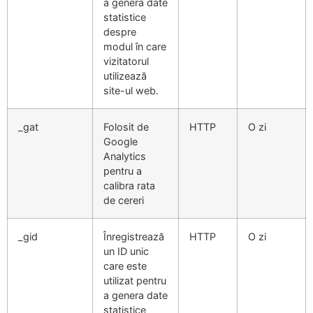
a genera date
statistice
despre
modul în care
vizitatorul
utilizează
site-ul web.
_gat
Folosit de
HTTP
O zi
Google
Analytics
pentru a
calibra rata
de cereri
_gid
Înregistrează
HTTP
O zi
un ID unic
care este
utilizat pentru
a genera date
statistice